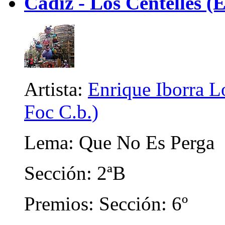
Cadiz - Los Centelles (E
Artista:
Enrique Iborra Lo
Foc C.b.)
Lema: Que No Es Perga
Sección: 2ªB
Premios: Sección: 6º