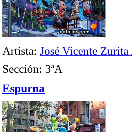
Artista:
José Vicente Zurita
Sección: 3ªA
Espurna