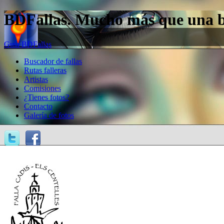
BDFallas. Mucho más que una bas
Guía BDFallas
Buscador de fallas
Rutas falleras
Artistas
Comisiones
¿Tienes fotos?
Contacto
Galería de fotos