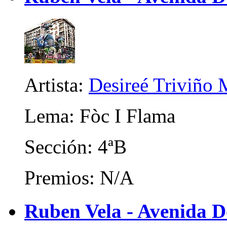
Artista:
Desireé Triviño 
Lema: Fòc I Flama
Sección: 4ªB
Premios: N/A
Ruben Vela - Avenida D