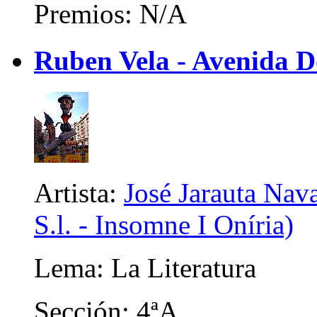
Premios: N/A
Ruben Vela - Avenida 
Artista:
José Jarauta Nava
S.l. - Insomne I Oníria)
Lema: La Literatura
Sección: 4ªA