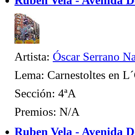
Ruben Vela - Avenida 
Artista:
Óscar Serrano N
Lema: Carnestoltes en L
Sección: 4ªA
Premios: N/A
Ruben Vela - Avenida D