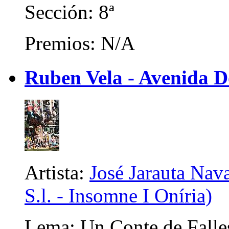
Sección: 8ª
Premios: N/A
Ruben Vela - Avenida 
Artista:
José Jarauta Nava
S.l. - Insomne I Oníria)
Lema: Un Conte de Falle