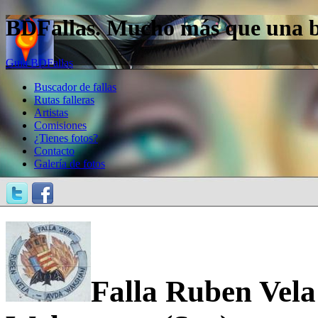
BDFallas. Mucho más que una bas
Guía BDFallas
Buscador de fallas
Rutas falleras
Artistas
Comisiones
¿Tienes fotos?
Contacto
Galería de fotos
Falla Ruben Vela