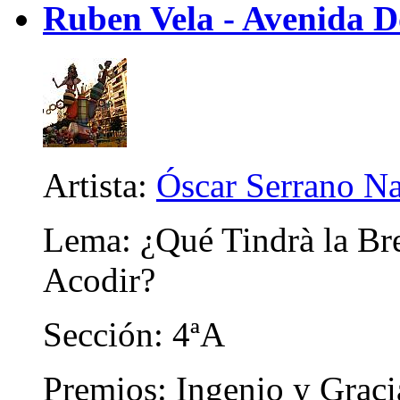
Ruben Vela - Avenida 
Artista:
Óscar Serrano N
Lema: ¿Qué Tindrà la Bre
Acodir?
Sección: 4ªA
Premios: Ingenio y Graci