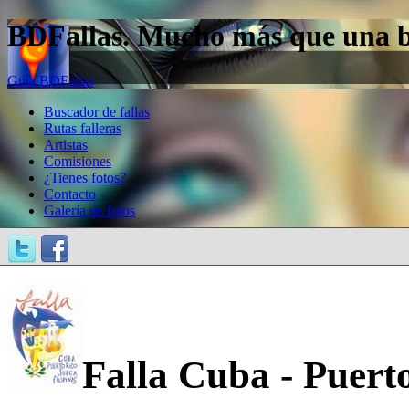
BDFallas. Mucho más que una bas
Guía BDFallas
Buscador de fallas
Rutas falleras
Artistas
Comisiones
¿Tienes fotos?
Contacto
Galería de fotos
Falla Cuba - Puert