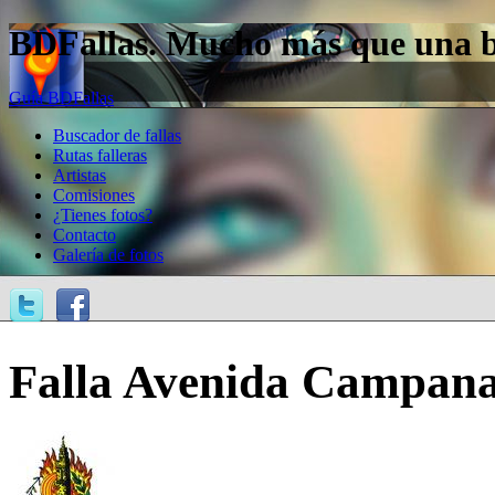
BDFallas. Mucho más que una bas
Guía BDFallas
Buscador de fallas
Rutas falleras
Artistas
Comisiones
¿Tienes fotos?
Contacto
Galería de fotos
Falla Avenida Campanar