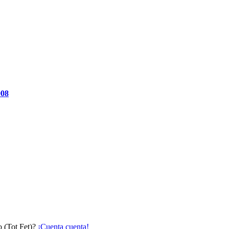
008
o (Tot Fet)?
¡Cuenta cuenta!