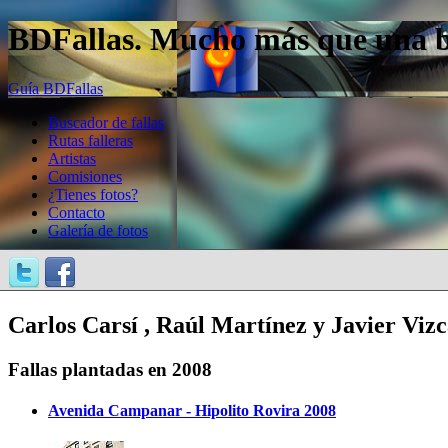
BDFallas. Mucho más que una bas
Guía BDFallas
Buscador de fallas
Rutas falleras
Artistas
Comisiones
¿Tienes fotos?
Contacto
Galería de fotos
Carlos Carsí , Raúl Martínez y Javier Vizc
Fallas plantadas en 2008
Avenida Campanar - Hipolito Rovira 2008