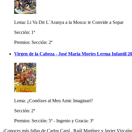
Lema: Li Va Dir L´Aranya a la Mosca: te Convide a Sopar
Sección: 1ª
Premios: Sección: 2º
Virgen de la Cabeza - José Maria Mortes Lerma Infantil 2
Lema: ¿Conéixes al Meu Amic Imaginari?
Sección: 2ª
Premios: Sección: 5º - Ingenio y Gracia: 3º
¿Conoces más fallas de Carlos Carsí , Raúl Martínez y Javier Vizcaín