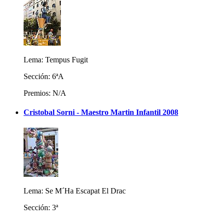
Lema: Tempus Fugit
Sección: 6ªA
Premios: N/A
Cristobal Sorni - Maestro Martin Infantil 2008
Lema: Se M´Ha Escapat El Drac
Sección: 3ª