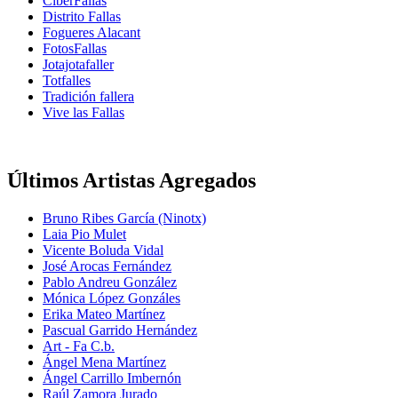
CiberFallas
Distrito Fallas
Fogueres Alacant
FotosFallas
Jotajotafaller
Totfalles
Tradición fallera
Vive las Fallas
Últimos Artistas Agregados
Bruno Ribes García (Ninotx)
Laia Pio Mulet
Vicente Boluda Vidal
José Arocas Fernández
Pablo Andreu González
Mónica López Gonzáles
Erika Mateo Martínez
Pascual Garrido Hernández
Art - Fa C.b.
Ángel Mena Martínez
Ángel Carrillo Imbernón
Raúl Zamora Jurado