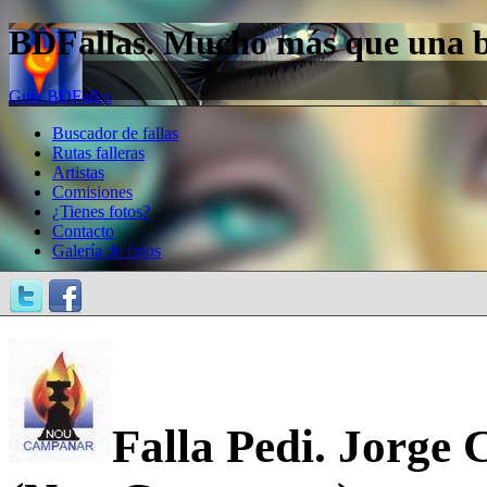
BDFallas. Mucho más que una bas
Guía BDFallas
Buscador de fallas
Rutas falleras
Artistas
Comisiones
¿Tienes fotos?
Contacto
Galería de fotos
Falla Pedi. Jorge