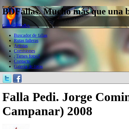
BDFallas. Mucho más que una bas
Guía BDFallas
Buscador de fallas
Rutas falleras
Artistas
Comisiones
¿Tienes fotos?
Contacto
Galería de fotos
Falla Pedi. Jorge Comi
Campanar) 2008