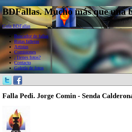
BDFallas. Mucho más que una bas
Guía BDFallas
Buscador de fallas
Rutas falleras
Artistas
Comisiones
¿Tienes fotos?
Contacto
Galería de fotos
Falla Pedi. Jorge Comin - Senda Calderon