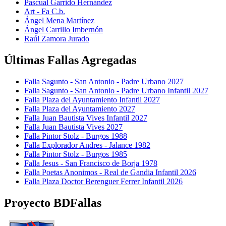
Pascual Garrido Hernández
Art - Fa C.b.
Ángel Mena Martínez
Ángel Carrillo Imbernón
Raúl Zamora Jurado
Últimas Fallas Agregadas
Falla Sagunto - San Antonio - Padre Urbano 2027
Falla Sagunto - San Antonio - Padre Urbano Infantil 2027
Falla Plaza del Ayuntamiento Infantil 2027
Falla Plaza del Ayuntamiento 2027
Falla Juan Bautista Vives Infantil 2027
Falla Juan Bautista Vives 2027
Falla Pintor Stolz - Burgos 1988
Falla Explorador Andres - Jalance 1982
Falla Pintor Stolz - Burgos 1985
Falla Jesus - San Francisco de Borja 1978
Falla Poetas Anonimos - Real de Gandia Infantil 2026
Falla Plaza Doctor Berenguer Ferrer Infantil 2026
Proyecto BDFallas