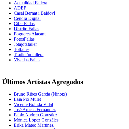
Actualidad Fallera
ADEF
Casal Bernat i Baldoví
Cendra Digital
CiberFallas
Distrito Fallas
Fogueres Alacant
FotosFallas
Jotajotafaller
Totfalles
Tradición fallera
Vive las Fallas
Últimos Artistas Agregados
Bruno Ribes García (Ninotx)
Laia Pio Mulet
Vicente Boluda Vidal
José Arocas Fernández
Pablo Andreu González
Mónica López Gonzáles
Erika Mateo Martínez