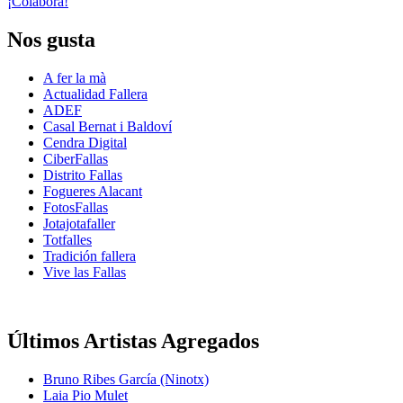
¡Colabora!
Nos gusta
A fer la mà
Actualidad Fallera
ADEF
Casal Bernat i Baldoví
Cendra Digital
CiberFallas
Distrito Fallas
Fogueres Alacant
FotosFallas
Jotajotafaller
Totfalles
Tradición fallera
Vive las Fallas
Últimos Artistas Agregados
Bruno Ribes García (Ninotx)
Laia Pio Mulet