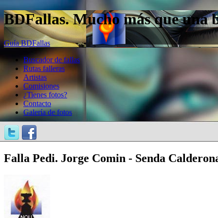
BDFallas. Mucho más que una bas
Guía BDFallas
Buscador de fallas
Rutas falleras
Artistas
Comisiones
¿Tienes fotos?
Contacto
Galería de fotos
Falla Pedi. Jorge Comin - Senda Calderon