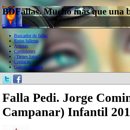
BDFallas. Mucho más que una bas
Guía BDFallas
Buscador de fallas
Rutas falleras
Artistas
Comisiones
¿Tienes fotos?
Contacto
Galería de fotos
Falla Pedi. Jorge Comi
Campanar) Infantil 20