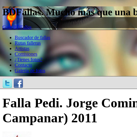
BDFallas. Mucho más que una bas
Guía BDFallas
Buscador de fallas
Rutas falleras
Artistas
Comisiones
¿Tienes fotos?
Contacto
Galería de fotos
Falla Pedi. Jorge Comi
Campanar) 2011