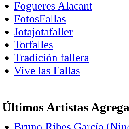
Fogueres Alacant
FotosFallas
Jotajotafaller
Totfalles
Tradición fallera
Vive las Fallas
Últimos Artistas Agreg
Bruno Ribes García (Nin