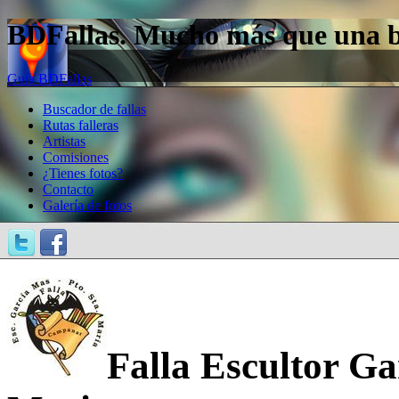
BDFallas. Mucho más que una bas
Guía BDFallas
Buscador de fallas
Rutas falleras
Artistas
Comisiones
¿Tienes fotos?
Contacto
Galería de fotos
Falla Escultor Ga