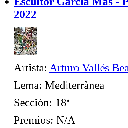
Escultor Garcia Mas - P
2022
Artista:
Arturo Vallés Be
Lema: Mediterrànea
Sección: 18ª
Premios: N/A