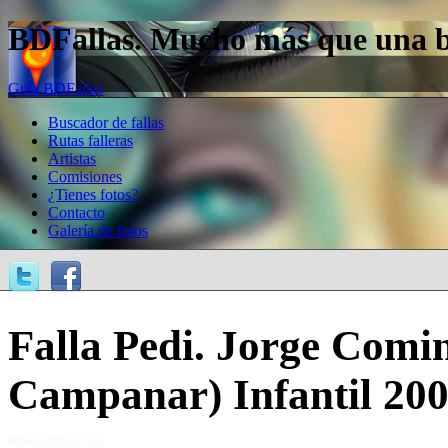
BDFallas. Mucho más que una bas
Guía BDFallas
Buscador de fallas
Rutas falleras
Artistas
Comisiones
¿Tienes fotos?
Contacto
Galería de fotos
Falla Pedi. Jorge Comi
Campanar) Infantil 20