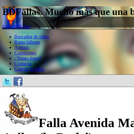
BDFallas. Mucho más que una bas
Guía BDFallas
Buscador de fallas
Rutas falleras
Artistas
Comisiones
¿Tienes fotos?
Contacto
Galería de fotos
Falla Avenida Ma