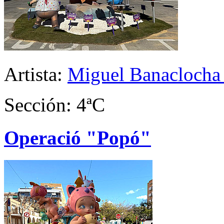
Artista:
Miguel Banaclocha
Sección: 4ªC
Operació "Popó"