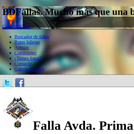
BDFallas. Mucho más que una bas
Guía BDFallas
Buscador de fallas
Rutas falleras
Artistas
Comisiones
¿Tienes fotos?
Contacto
Galería de fotos
Falla Avda. Prima