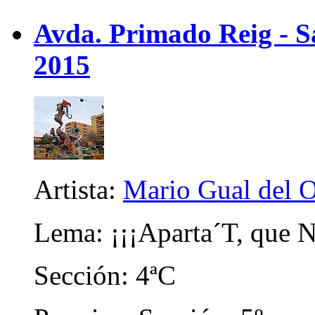
Avda. Primado Reig - Sa
2015
Artista:
Mario Gual del 
Lema: ¡¡¡Aparta´T, que N
Sección: 4ªC