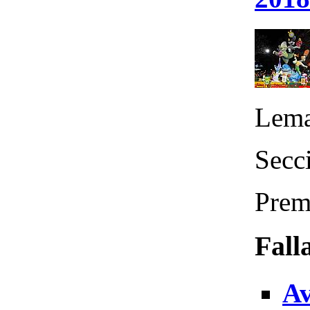
Lema
Secc
Prem
Fall
Av