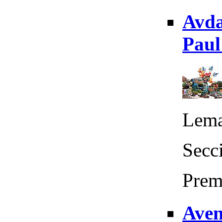
Avda
Paul
Lema
Secc
Prem
Aven