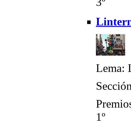
3º
Lintern
Lema: L
Sección
Premios
1º