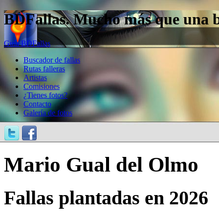
BDFallas. Mucho más que una bas
Guía BDFallas
Buscador de fallas
Rutas falleras
Artistas
Comisiones
¿Tienes fotos?
Contacto
Galería de fotos
Mario Gual del Olmo
Fallas plantadas en 2026