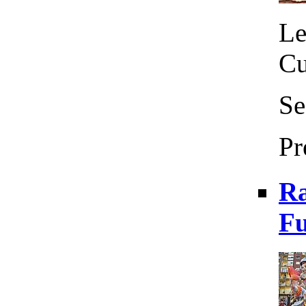
Le
Cu
Se
Pr
Ra
Fu