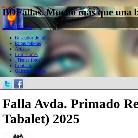
BDFallas. Mucho más que una bas
Guía BDFallas
Buscador de fallas
Rutas falleras
Artistas
Comisiones
¿Tienes fotos?
Contacto
Galería de fotos
Falla Avda. Primado Rei
Tabalet) 2025