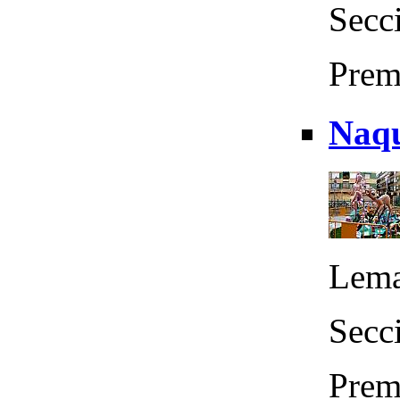
Secc
Prem
Naqu
Lema
Secci
Prem