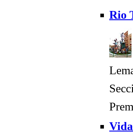
Rio 
Lema
Secc
Prem
Vida