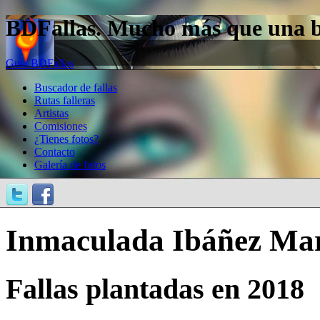
BDFallas. Mucho más que una bas
Guía BDFallas
Buscador de fallas
Rutas falleras
Artistas
Comisiones
¿Tienes fotos?
Contacto
Galería de fotos
Inmaculada Ibáñez Ma
Fallas plantadas en 2018