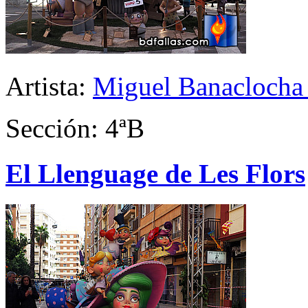
Artista:
Miguel Banaclocha
Sección: 4ªB
El Llenguage de Les Flors