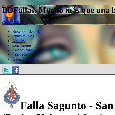
BDFallas. Mucho más que una bas
Guía BDFallas
Buscador de fallas
Rutas falleras
Artistas
Comisiones
¿Tienes fotos?
Contacto
Galería de fotos
Falla Sagunto - Sa