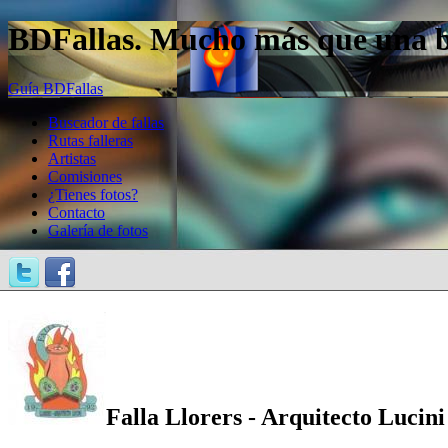
BDFallas. Mucho más que una bas
Guía BDFallas
Buscador de fallas
Rutas falleras
Artistas
Comisiones
¿Tienes fotos?
Contacto
Galería de fotos
Falla Llorers - Arquitecto Lucini