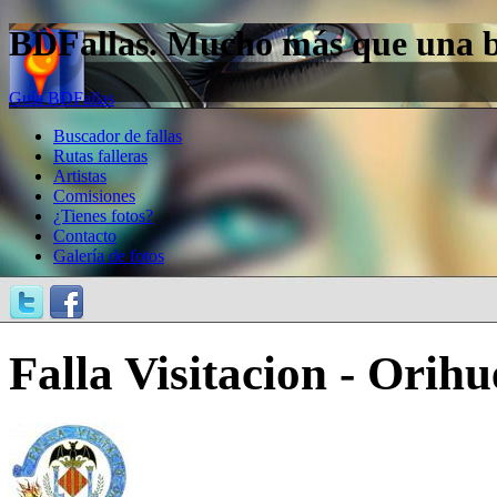
BDFallas. Mucho más que una bas
Guía BDFallas
Buscador de fallas
Rutas falleras
Artistas
Comisiones
¿Tienes fotos?
Contacto
Galería de fotos
Falla Visitacion - Orih