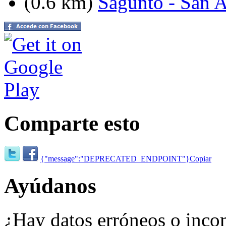
(0.6 km)
Sagunto - San 
Comparte esto
{"message":"DEPRECATED_ENDPOINT"}
Copiar
Ayúdanos
¿Hay datos erróneos o inco