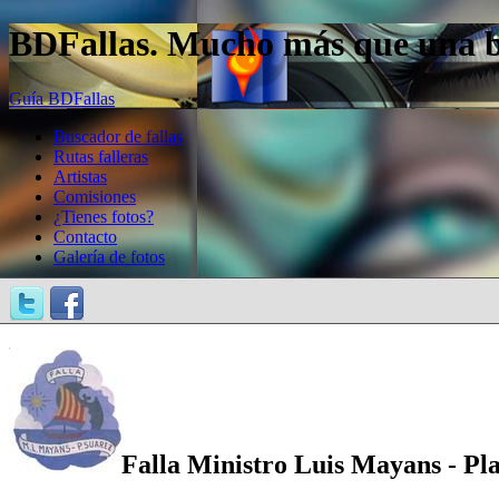
BDFallas. Mucho más que una bas
Guía BDFallas
Buscador de fallas
Rutas falleras
Artistas
Comisiones
¿Tienes fotos?
Contacto
Galería de fotos
Falla Ministro Luis Mayans - Pl