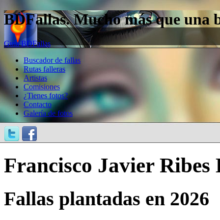
BDFallas. Mucho más que una bas
Guía BDFallas
Buscador de fallas
Rutas falleras
Artistas
Comisiones
¿Tienes fotos?
Contacto
Galería de fotos
Francisco Javier Ribes
Fallas plantadas en 2026