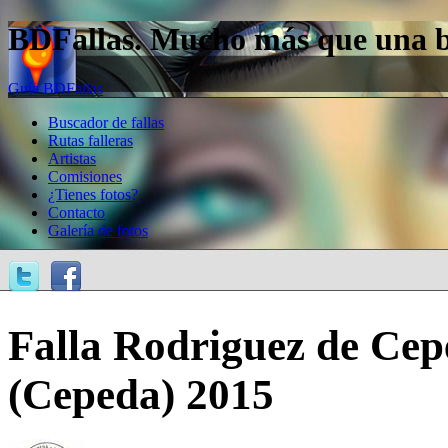
BDFallas. Mucho más que una bas
Guía BDFallas
Buscador de fallas
Rutas falleras
Artistas
Comisiones
¿Tienes fotos?
Contacto
Galería de fotos
Falla Rodriguez de Cep
(Cepeda) 2015