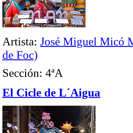
Artista:
José Miguel Micó M
de Foc)
Sección: 4ªA
El Cicle de L´Aigua