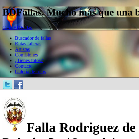
BDFallas. Mucho más que una bas
Guía BDFallas
Buscador de fallas
Rutas falleras
Artistas
Comisiones
¿Tienes fotos?
Contacto
Galería de fotos
Falla Rodriguez de