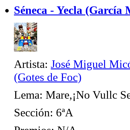
Séneca - Yecla (García
Artista:
José Miguel Micó
(Gotes de Foc)
Lema: Mare,¡No Vullc Se
Sección: 6ªA