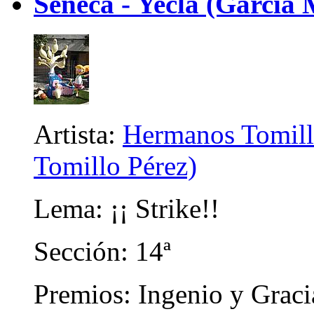
Séneca - Yecla (García 
Artista:
Hermanos Tomill
Tomillo Pérez)
Lema: ¡¡ Strike!!
Sección: 14ª
Premios: Ingenio y Graci