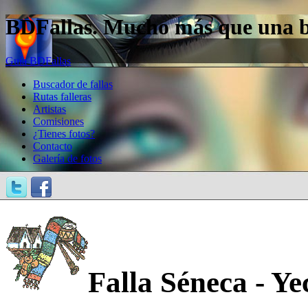
BDFallas. Mucho más que una bas
Guía BDFallas
Buscador de fallas
Rutas falleras
Artistas
Comisiones
¿Tienes fotos?
Contacto
Galería de fotos
Falla Séneca - Y