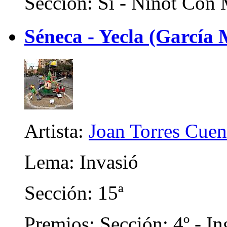
Sección: Sí - Ninot Con 
Séneca - Yecla (García 
Artista:
Joan Torres Cuen
Lema: Invasió
Sección: 15ª
Premios: Sección: 4º - In