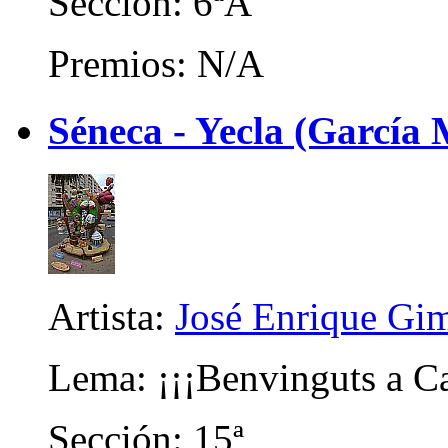
Sección: 6ªA
Premios: N/A
Séneca - Yecla (García 
Artista:
José Enrique Gi
Lema: ¡¡¡Benvinguts a Ca
Sección: 15ª