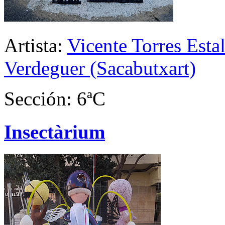
Artista:
Vicente Torres Esta
Verdeguer (Sacabutxart)
Sección: 6ªC
Insectàrium