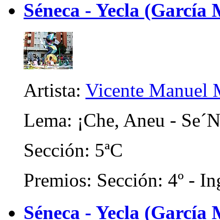
Séneca - Yecla (García
Artista:
Vicente Manuel M
Lema: ¡Che, Aneu - Se´N 
Sección: 5ªC
Premios: Sección: 4º - In
Séneca - Yecla (García 