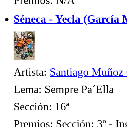
Premios: N/A
Séneca - Yecla (García 
Artista:
Santiago Muñoz 
Lema: Sempre Pa´Ella
Sección: 16ª
Premios: Sección: 3º - In