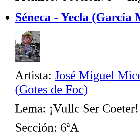
Séneca - Yecla (García
Artista:
José Miguel Micó
(Gotes de Foc)
Lema: ¡Vullc Ser Coeter!
Sección: 6ªA