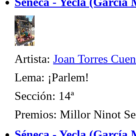
Séneca - Yecla (García 
Artista:
Joan Torres Cuen
Lema: ¡Parlem!
Sección: 14ª
Premios: Millor Ninot Se
Séneca - Yecla (García