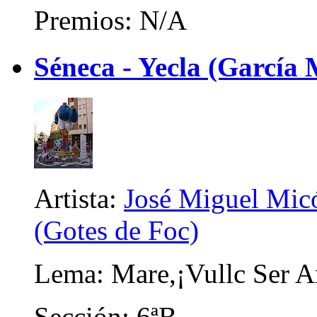
Premios: N/A
Séneca - Yecla (García
Artista:
José Miguel Micó
(Gotes de Foc)
Lema: Mare,¡Vullc Ser Art
Sección: 6ªB