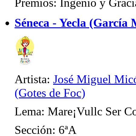
Premios: Ingenio y Gracia
Séneca - Yecla (García
Artista:
José Miguel Micó
(Gotes de Foc)
Lema: Mare¡Vullc Ser Co
Sección: 6ªA