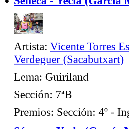
Séneca - Yecla (García
Artista:
Vicente Torres E
Verdeguer (Sacabutxart)
Lema: Guiriland
Sección: 7ªB
Premios: Sección: 4º - In