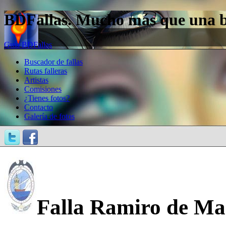
BDFallas. Mucho más que una bas
Guía BDFallas
Buscador de fallas
Rutas falleras
Artistas
Comisiones
¿Tienes fotos?
Contacto
Galería de fotos
Falla Ramiro de Ma