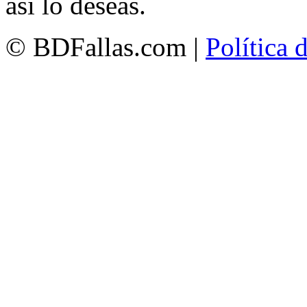
así lo deseas.
© BDFallas.com |
Política 