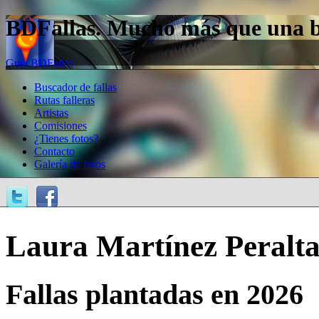
BDFallas. Mucho más que una bas
Guía BDFallas
Buscador de fallas
Rutas falleras
Artistas
Comisiones
¿Tienes fotos?
Contacto
Galería de fotos
Laura Martínez Peralt
Fallas plantadas en 2026