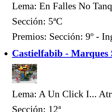
Lema: En Falles No Tan
Sección: 5ªC
Premios: Sección: 9º - In
Castielfabib - Marques 
Lema: A Un Click I... Atr
Sección: 12ª