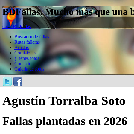
BDFallas. Mucho más que una bas
Guía BDFallas
Buscador de fallas
Rutas falleras
Artistas
Comisiones
¿Tienes fotos?
Contacto
Galería de fotos
Agustín Torralba Soto
Fallas plantadas en 2026