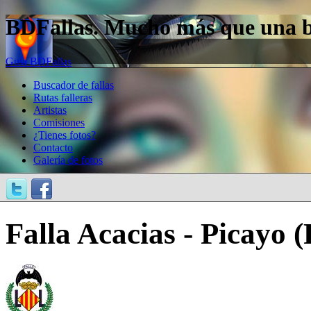
BDFallas. Mucho más que una bas
Guía BDFallas
Buscador de fallas
Rutas falleras
Artistas
Comisiones
¿Tienes fotos?
Contacto
Galería de fotos
Falla Acacias - Picayo (