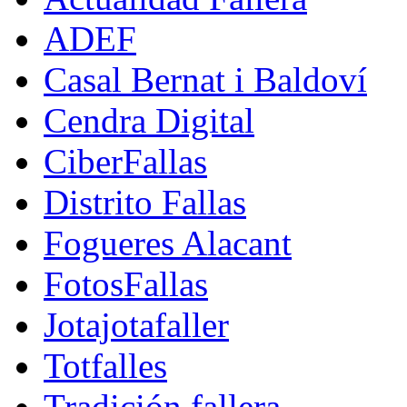
ADEF
Casal Bernat i Baldoví
Cendra Digital
CiberFallas
Distrito Fallas
Fogueres Alacant
FotosFallas
Jotajotafaller
Totfalles
Tradición fallera