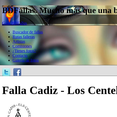
BDFallas. Mucho más que una bas
Guía BDFallas
Buscador de fallas
Rutas falleras
Artistas
Comisiones
¿Tienes fotos?
Contacto
Galería de fotos
Falla Cadiz - Los Centel