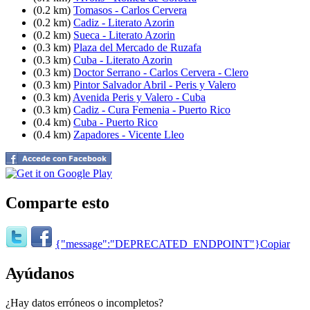
(0.2 km)
Tomasos - Carlos Cervera
(0.2 km)
Cadiz - Literato Azorin
(0.2 km)
Sueca - Literato Azorin
(0.3 km)
Plaza del Mercado de Ruzafa
(0.3 km)
Cuba - Literato Azorin
(0.3 km)
Doctor Serrano - Carlos Cervera - Clero
(0.3 km)
Pintor Salvador Abril - Peris y Valero
(0.3 km)
Avenida Peris y Valero - Cuba
(0.3 km)
Cadiz - Cura Femenia - Puerto Rico
(0.4 km)
Cuba - Puerto Rico
(0.4 km)
Zapadores - Vicente Lleo
Comparte esto
{"message":"DEPRECATED_ENDPOINT"}
Copiar
Ayúdanos
¿Hay datos erróneos o incompletos?