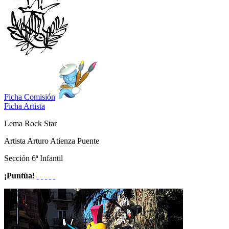
Ficha Comisión
Ficha Artista
Lema
Rock Star
Artista
Arturo Atienza Puente
Sección
6ª Infantil
¡Puntúa!