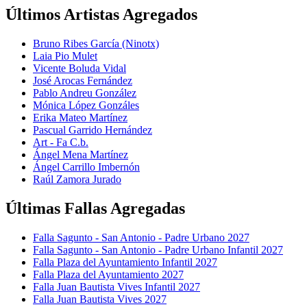
Últimos Artistas Agregados
Bruno Ribes García (Ninotx)
Laia Pio Mulet
Vicente Boluda Vidal
José Arocas Fernández
Pablo Andreu González
Mónica López Gonzáles
Erika Mateo Martínez
Pascual Garrido Hernández
Art - Fa C.b.
Ángel Mena Martínez
Ángel Carrillo Imbernón
Raúl Zamora Jurado
Últimas Fallas Agregadas
Falla Sagunto - San Antonio - Padre Urbano 2027
Falla Sagunto - San Antonio - Padre Urbano Infantil 2027
Falla Plaza del Ayuntamiento Infantil 2027
Falla Plaza del Ayuntamiento 2027
Falla Juan Bautista Vives Infantil 2027
Falla Juan Bautista Vives 2027