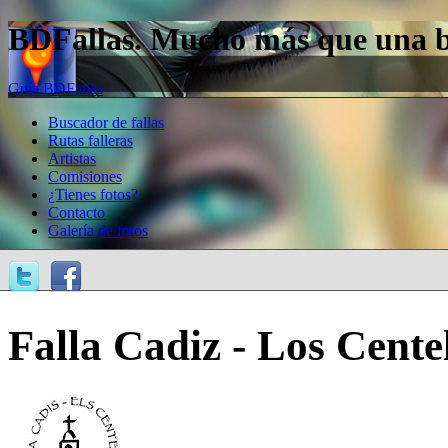
BDFallas. Mucho más que una bas
Guía BDFallas
Buscador de fallas
Rutas falleras
Artistas
Comisiones
¿Tienes fotos?
Contacto
Galería de fotos
Falla Cadiz - Los Centel