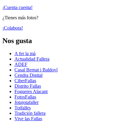
¡Cuenta cuenta!
¿Tienes más fotos?
¡Colabora!
Nos gusta
A fer la mà
Actualidad Fallera
ADEF
Casal Bernat i Baldoví
Cendra Digital
CiberFallas
Distrito Fallas
Fogueres Alacant
FotosFallas
Jotajotafaller
Totfalles
Tradición fallera
Vive las Fallas