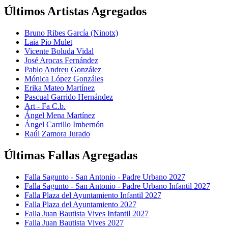
Últimos Artistas Agregados
Bruno Ribes García (Ninotx)
Laia Pio Mulet
Vicente Boluda Vidal
José Arocas Fernández
Pablo Andreu González
Mónica López Gonzáles
Erika Mateo Martínez
Pascual Garrido Hernández
Art - Fa C.b.
Ángel Mena Martínez
Ángel Carrillo Imbernón
Raúl Zamora Jurado
Últimas Fallas Agregadas
Falla Sagunto - San Antonio - Padre Urbano 2027
Falla Sagunto - San Antonio - Padre Urbano Infantil 2027
Falla Plaza del Ayuntamiento Infantil 2027
Falla Plaza del Ayuntamiento 2027
Falla Juan Bautista Vives Infantil 2027
Falla Juan Bautista Vives 2027