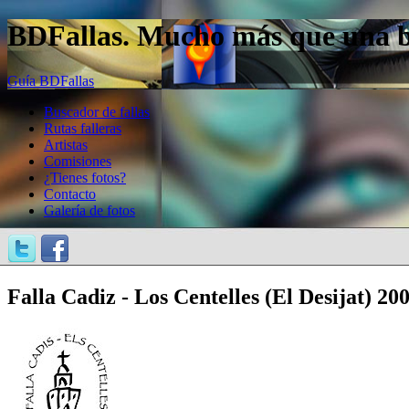
BDFallas. Mucho más que una bas
Guía BDFallas
Buscador de fallas
Rutas falleras
Artistas
Comisiones
¿Tienes fotos?
Contacto
Galería de fotos
Falla Cadiz - Los Centelles (El Desijat) 20