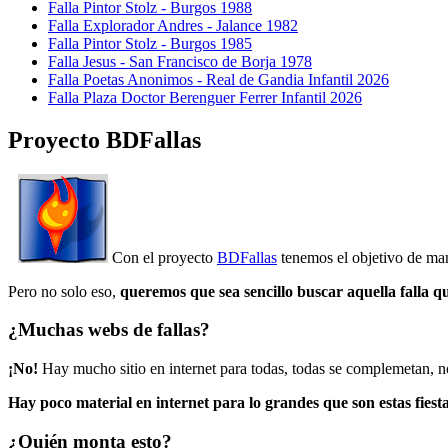
Falla Pintor Stolz - Burgos 1988
Falla Explorador Andres - Jalance 1982
Falla Pintor Stolz - Burgos 1985
Falla Jesus - San Francisco de Borja 1978
Falla Poetas Anonimos - Real de Gandia Infantil 2026
Falla Plaza Doctor Berenguer Ferrer Infantil 2026
Proyecto BDFallas
Con el proyecto
BDFallas
tenemos el objetivo de mant
Pero no solo eso,
queremos que sea sencillo buscar aquella falla q
¿Muchas webs de fallas?
¡No!
Hay mucho sitio en internet para todas, todas se complemetan, n
Hay poco material en internet para lo grandes que son estas fiesta
¿Quién monta esto?