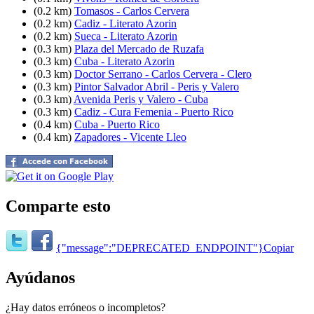
(0.2 km)
Tomasos - Carlos Cervera
(0.2 km)
Cadiz - Literato Azorin
(0.2 km)
Sueca - Literato Azorin
(0.3 km)
Plaza del Mercado de Ruzafa
(0.3 km)
Cuba - Literato Azorin
(0.3 km)
Doctor Serrano - Carlos Cervera - Clero
(0.3 km)
Pintor Salvador Abril - Peris y Valero
(0.3 km)
Avenida Peris y Valero - Cuba
(0.3 km)
Cadiz - Cura Femenia - Puerto Rico
(0.4 km)
Cuba - Puerto Rico
(0.4 km)
Zapadores - Vicente Lleo
Comparte esto
{"message":"DEPRECATED_ENDPOINT"}
Copiar
Ayúdanos
¿Hay datos erróneos o incompletos?