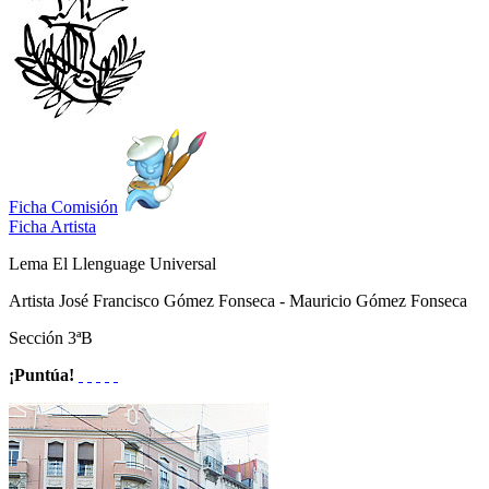
Ficha Comisión
Ficha Artista
Lema
El Llenguage Universal
Artista
José Francisco Gómez Fonseca - Mauricio Gómez Fonseca
Sección
3ªB
¡Puntúa!