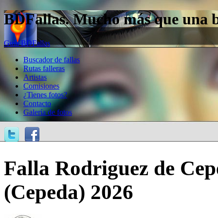
BDFallas. Mucho más que una bas
Guía BDFallas
Buscador de fallas
Rutas falleras
Artistas
Comisiones
¿Tienes fotos?
Contacto
Galería de fotos
Falla Rodriguez de Cep
(Cepeda) 2026