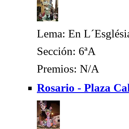
Lema: En L´Esglési
Sección: 6ªA
Premios: N/A
Rosario - Plaza Ca