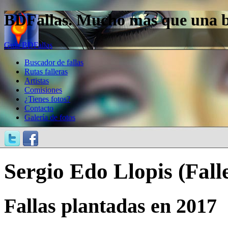
BDFallas. Mucho más que una bas
Guía BDFallas
Buscador de fallas
Rutas falleras
Artistas
Comisiones
¿Tienes fotos?
Contacto
Galería de fotos
Sergio Edo Llopis (Falle
Fallas plantadas en 2017