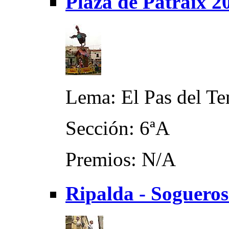
Plaza de Patraix 2
Lema: El Pas del Te
Sección: 6ªA
Premios: N/A
Ripalda - Soguero