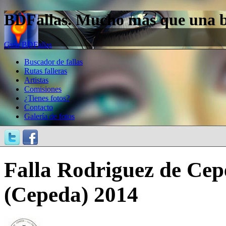
BDFallas. Mucho más que una bas
Guía BDFallas
Buscador de fallas
Rutas falleras
Artistas
Comisiones
¿Tienes fotos?
Contacto
Galería de fotos
Falla Rodriguez de Cep
(Cepeda) 2014