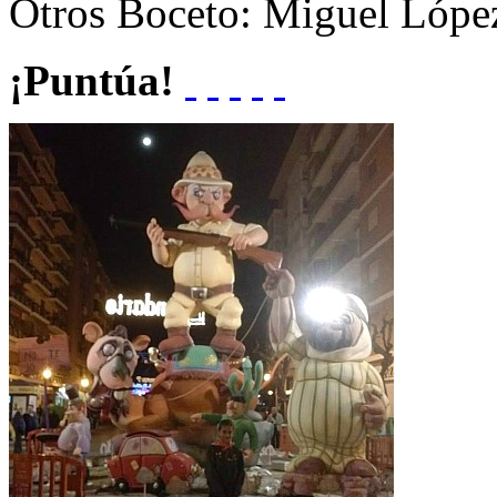
Otros
Boceto: Miguel Lópe
¡Puntúa!