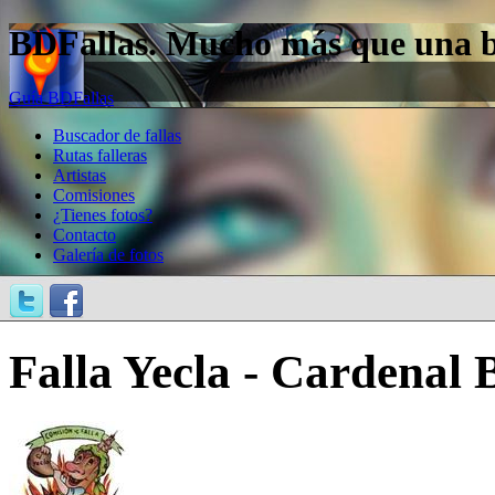
BDFallas. Mucho más que una bas
Guía BDFallas
Buscador de fallas
Rutas falleras
Artistas
Comisiones
¿Tienes fotos?
Contacto
Galería de fotos
Falla Yecla - Cardenal 