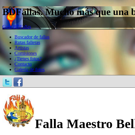
BDFallas. Mucho más que una bas
Guía BDFallas
Buscador de fallas
Rutas falleras
Artistas
Comisiones
¿Tienes fotos?
Contacto
Galería de fotos
Falla Maestro Bel