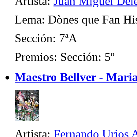
Artista:
Juan Miguel Del
Lema: Dònes que Fan His
Sección: 7ªA
Premios: Sección: 5º
Maestro Bellver - Maria
Artista:
Fernando Urios 