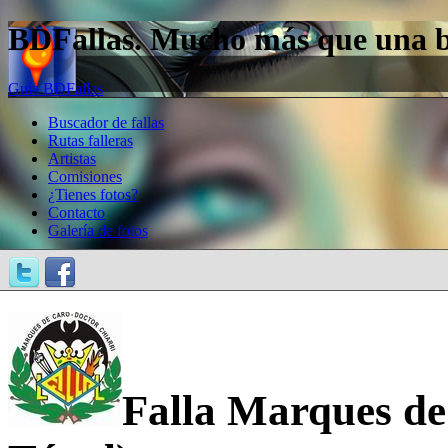
BDFallas. Mucho más que una bas
Guía BDFallas
Buscador de fallas
Rutas falleras
Artistas
Comisiones
¿Tienes fotos?
Contacto
Galería de fotos
Falla Marques de 