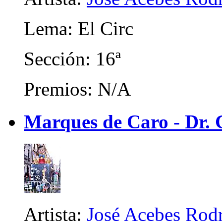
Lema: El Circ
Sección: 16ª
Premios: N/A
Marques de Caro - Dr. C
Artista:
José Acebes Rod