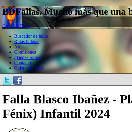
BDFallas. Mucho más que una bas
Guía BDFallas
Buscador de fallas
Rutas falleras
Artistas
Comisiones
¿Tienes fotos?
Contacto
Galería de fotos
Falla Blasco Ibañez - P
Fénix) Infantil 2024