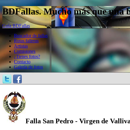
BDFallas. Mucho más que una bas
Guía BDFallas
Buscador de fallas
Rutas falleras
Artistas
Comisiones
¿Tienes fotos?
Contacto
Galería de fotos
Falla San Pedro - Virgen de Valliv