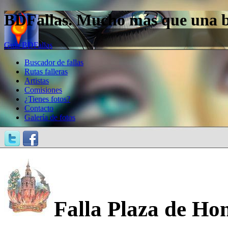
BDFallas. Mucho más que una bas
Guía BDFallas
Buscador de fallas
Rutas falleras
Artistas
Comisiones
¿Tienes fotos?
Contacto
Galería de fotos
Falla Plaza de Ho