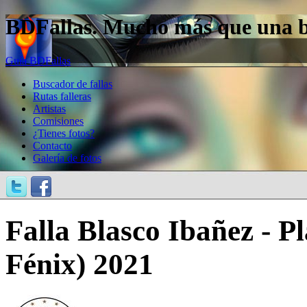
BDFallas. Mucho más que una bas
Guía BDFallas
Buscador de fallas
Rutas falleras
Artistas
Comisiones
¿Tienes fotos?
Contacto
Galería de fotos
Falla Blasco Ibañez - P
Fénix) 2021