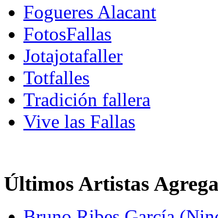
Fogueres Alacant
FotosFallas
Jotajotafaller
Totfalles
Tradición fallera
Vive las Fallas
Últimos Artistas Agreg
Bruno Ribes García (Nin