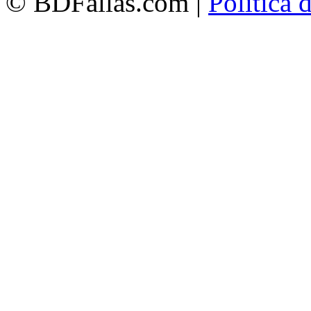
© BDFallas.com |
Política 