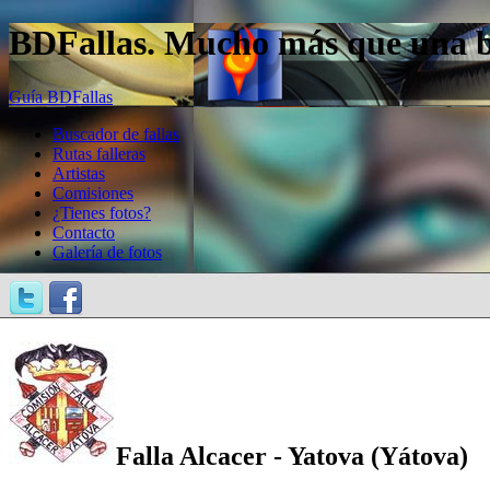
BDFallas. Mucho más que una bas
Guía BDFallas
Buscador de fallas
Rutas falleras
Artistas
Comisiones
¿Tienes fotos?
Contacto
Galería de fotos
Falla Alcacer - Yatova (Yátova)