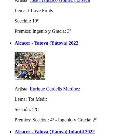
Artista:
José Francisco Gómez Fonseca
Lema: I Love Fruits
Sección: 19º
Premios: Ingenio y Gracia: 3º
Alcacer - Yatova (Yátova) 2022
Artista:
Enrique Cardells Martínez
Lema: Tot Medit
Sección: 5ªC
Premios: Sección: 4º - Ingenio y Gracia: 2º
Alcacer - Yatova (Yátova) Infantil 2022