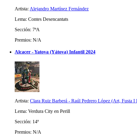
Artista:
Alejandro Martínez Fernández
Lema: Contes Desencantats
Sección: 7ªA
Premios: N/A
Alcacer - Yatova (Yátova) Infantil 2024
Artista:
Clara Ruiz Barberá - Raúl Pedrero López (Art, Fusta I
Lema: Verdura City en Perill
Sección: 14ª
Premios: N/A