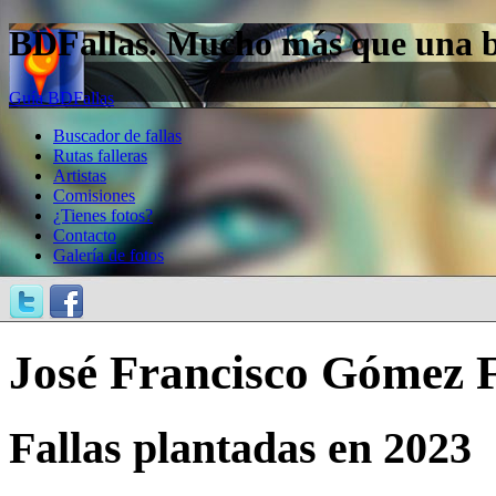
BDFallas. Mucho más que una bas
Guía BDFallas
Buscador de fallas
Rutas falleras
Artistas
Comisiones
¿Tienes fotos?
Contacto
Galería de fotos
José Francisco Gómez 
Fallas plantadas en 2023