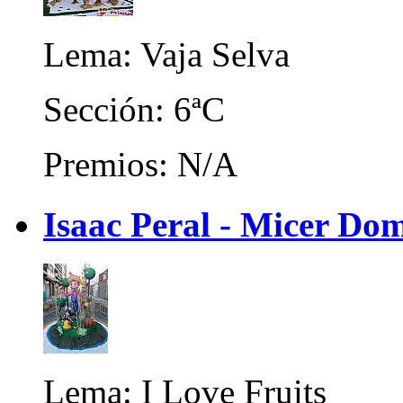
Lema: Vaja Selva
Sección: 6ªC
Premios: N/A
Isaac Peral - Micer Do
Lema: I Love Fruits