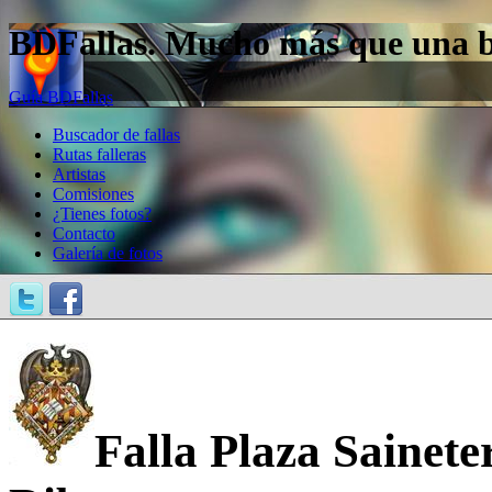
BDFallas. Mucho más que una bas
Guía BDFallas
Buscador de fallas
Rutas falleras
Artistas
Comisiones
¿Tienes fotos?
Contacto
Galería de fotos
Falla Plaza Sainete