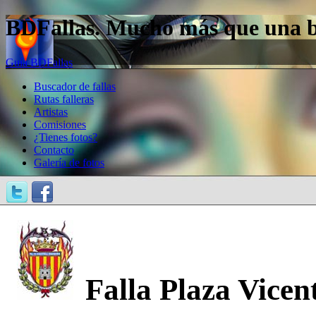
BDFallas. Mucho más que una bas
Guía BDFallas
Buscador de fallas
Rutas falleras
Artistas
Comisiones
¿Tienes fotos?
Contacto
Galería de fotos
Falla Plaza Vicen