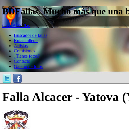
BDFallas. Mucho más que una bas
Guía BDFallas
Buscador de fallas
Rutas falleras
Artistas
Comisiones
¿Tienes fotos?
Contacto
Galería de fotos
Falla Alcacer - Yatova 