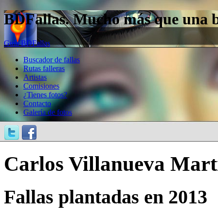
BDFallas. Mucho más que una bas
Guía BDFallas
Buscador de fallas
Rutas falleras
Artistas
Comisiones
¿Tienes fotos?
Contacto
Galería de fotos
Carlos Villanueva Mart
Fallas plantadas en 2013