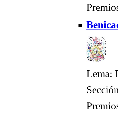
Premio
Benicad
Lema: L
Sección
Premio